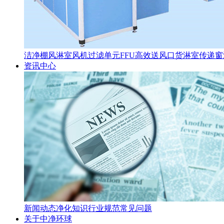
洁净棚
风淋室
风机过滤单元FFU
高效送风口
货淋室
传递窗
资讯中心
新闻动态
净化知识
行业规范
常见问题
关于中净环球