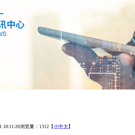
18:11:20
浏览量：1312
【
小
中
大
】