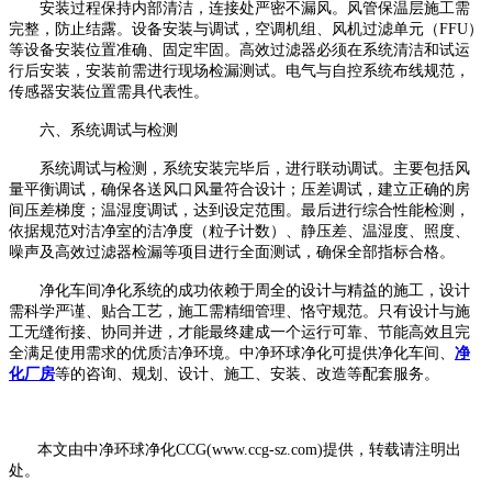
安装过程保持内部清洁，连接处严密不漏风。风管保温层施工需
完整，防止结露。设备安装与调试，空调机组、风机过滤单元（
FFU
）
等设备安装位置准确、固定牢固。高效过滤器必须在系统清洁和试运
行后安装，安装前需进行现场检漏测试。电气与自控系统布线规范，
传感器安装位置需具代表性。
六、系统调试与检测
系统调试与检测，系统安装完毕后，进行联动调试。主要包括风
量平衡调试，确保各送风口风量符合设计；压差调试，建立正确的房
间压差梯度；温湿度调试，达到设定范围。最后进行综合性能检测，
依据规范对洁净室的洁净度（粒子计数）、静压差、温湿度、照度、
噪声及高效过滤器检漏等项目进行全面测试，确保全部指标合格。
净化车间净化系统的成功依赖于周全的设计与精益的施工，设计
需科学严谨、贴合工艺，施工需精细管理、恪守规范。只有设计与施
工无缝衔接、协同并进，才能最终建成一个运行可靠、节能高效且完
全满足使用需求的优质洁净环境。中净环球净化可提供净化车间、
净
化厂房
等的咨询、规划、设计、施工、安装、改造等配套服务。
本文由中净环球净化
CCG(www.ccg-sz.com)提供，转载请注明出
处。