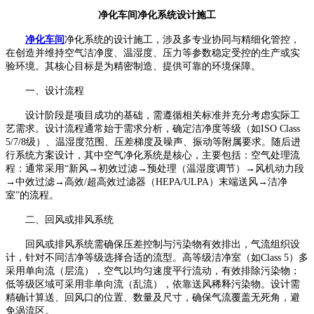
净化车间净化系统设计施工
净化车间
净化系统的设计施工，涉及多专业协同与精细化管控，
在创造并维持空气洁净度、温湿度、压力等参数稳定受控的生产或实
验环境。其核心目标是为精密制造、提供可靠的环境保障。
一、设计流程
设计阶段是项目成功的基础，需遵循相关标准并充分考虑实际工
艺需求。设计流程通常始于需求分析，确定洁净度等级（如
ISO Class
5/7/8
级）、温湿度范围、压差梯度及噪声、振动等附属要求。随后进
行系统方案设计，其中空气净化系统是核心，主要包括：空气处理流
程：通常采用“新风→初效过滤→预处理（温湿度调节）→风机动力段
→中效过滤→高效
/
超高效过滤器（
HEPA/ULPA
）末端送风→洁净
室”的流程。
二、回风或排风系统
回风或排风系统需确保压差控制与污染物有效排出，气流组织设
计，针对不同洁净等级选择合适的流型。高等级洁净室（如
Class 5
）多
采用单向流（层流），空气以均匀速度平行流动，有效排除污染物；
低等级区域可采用非单向流（乱流），依靠送风稀释污染物。设计需
精确计算送、回风口的位置、数量及尺寸，确保气流覆盖无死角，避
免涡流区。