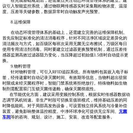
在完成基础规划后，还需重点关注动态环境管理体系的建立。建
议引入智能监控系统，通过物联网传感器实时采集颗粒物浓度、温湿
度、压差等关键参数，数据异常时自动触发声光预警。
8.
运维保障
在动态环境管理体系的基础上，还需建立完善的运维保障机制。
首先应制定标准化的清洁消毒程序，针对不同洁净区域设定差异化的
清洁频次与方式，如百级区每班次采用无菌无尘布擦拭，万级区每日
使用专用清洁剂消毒。同时要建立过滤器更换预警机制，通过压差传
感器监测高效过滤器阻力变化，当压降超过初始值
1.5
倍时自动提示更
换。
9.
物料管理
针对物料管理，可引入
RFID
追踪系统。所有物料包装嵌入电子标
签，经传递窗时自动记录灭菌时间、有效期等信息，当物料超出驻留
时限或未经灭菌程序时，智能门禁系统将拒绝放行。特殊物料如生物
制剂需配置双门互锁灭菌传递舱，确保灭菌彻底性。
在节能优化方面，建议采用变频控制系统，根据实时传感器数据动
态调节风机转速。非生产时段可切换至值班模式，维持基础压差的同
时降低能耗。对于局部高发热设备，可设置独立排风系统与冷量补偿
装置，避免影响整体温控精度。
中净环球净化可提供无尘车间、
无菌
车间
等的咨询、规划、设计、施工、安装、改造等配套服务。