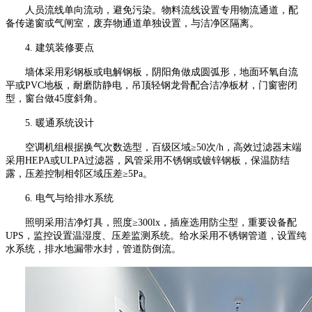
人员流线单向流动，避免污染。物料流线设置专用物流通道，配
备传递窗或气闸室，废弃物通道单独设置，与洁净区隔离。
4.
建筑装修要点
墙体采用彩钢板或电解钢板，阴阳角做成圆弧形，地面环氧自流
平或
PVC
地板，耐磨防静电，吊顶轻钢龙骨配合洁净板材，门窗密闭
型，窗台做
45
度斜角。
5.
暖通系统设计
空调机组根据换气次数选型，百级区域
≥
50
次
/h
，高效过滤器末端
采用
HEPA
或
ULPA
过滤器，风管采用不锈钢或镀锌钢板，保温防结
露，压差控制相邻区域压差≥
5Pa
。
6.
电气与给排水系统
照明采用洁净灯具，照度
≥
300lx
，插座选用防尘型，重要设备配
UPS
，监控设置温湿度、压差监测系统。给水采用不锈钢管道，设置纯
水系统，排水地漏带水封，管道防倒流。