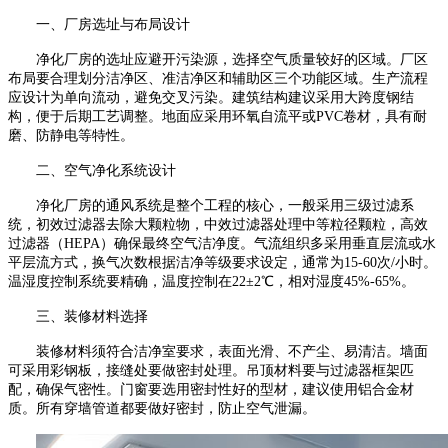
一、厂房选址与布局设计
净化厂房的选址应避开污染源，选择空气质量较好的区域。厂区
布局要合理划分洁净区、准洁净区和辅助区三个功能区域。生产流程
应设计为单向流动，避免交叉污染。建筑结构建议采用大跨度钢结
构，便于后期工艺调整。地面应采用环氧自流平或
PVC
卷材，具有耐
磨、防静电等特性。
二、空气净化系统设计
净化厂房的通风系统是整个工程的核心，一般采用三级过滤系
统，初效过滤器去除大颗粒物，中效过滤器处理中等粒径颗粒，高效
过滤器（
HEPA
）确保最终空气洁净度。气流组织多采用垂直层流或水
平层流方式，换气次数根据洁净等级要求设定，通常为
15-60
次
/
小时。
温湿度控制系统要精确，温度控制在
22
±
2
℃，相对湿度
45%-65%
。
三、装修材料选择
装修材料须符合洁净室要求，表面光滑、不产尘、易清洁。墙面
可采用彩钢板，接缝处要做密封处理。吊顶材料要与过滤器框架匹
配，确保气密性。门窗要选用密封性好的型材，建议使用铝合金材
质。所有穿墙管道都要做好密封，防止空气泄漏。