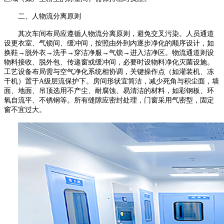
二、人物流分离原则
其次车间布局应遵循人物流分离原则，避免交叉污染。人员通道
设更衣室、气锁间、缓冲间，按照由外到内逐步净化的顺序设计，如
换鞋
→脱外衣→洗手→穿洁净服→气锁→进入洁净区。物流通道则设
物料接收、脱外包、传递窗或缓冲间，必要时设物料净化灭菌设施。
工艺设备布局需与空气净化系统相协调，关键操作点（如灌装机、冻
干机）置于
A
级层流保护下。房间形状宜简洁，减少死角与积尘面，墙
面、地面、吊顶选用不产尘、耐腐蚀、易清洁的材料，如彩钢板、环
氧自流平、不锈钢等。所有缝隙应密封处理，门窗采用气密型，固定
窗不宜过大。