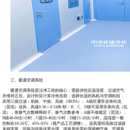
三、暖通空调系统
暖通空调系统是洁净工程的核心，需提供恒定温湿度、过滤空气
并维持正压。设计时应计算冷热负荷，选择合适的风机与空调机组，
采用三级过滤：初效、中效、高效（
HEPA
）。
A
级区通常设单向流
（层流）送风，风速
0.36
～
0.54
米
/
秒；
B
、
C
、
D
级可采用非单向流（乱
流），靠换气次数稀释粒子。换气次数参考：
A
级不做规定（层流），
B
级
40-60
次
/
小时，
C
级
20-40
次
/
小时，
D
级
15-20
次
/
小时。温湿度一般
控制在
18-26
℃、
45%-65%
（视产品工艺调整）。送风需经高效过滤器
末端安装，回风与排风设置合理，排风系统需处理易燃气体。空调系