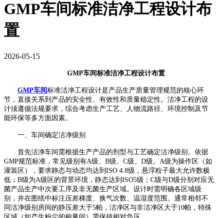
GMP车间标准洁净工程设计布
置
2026-05-15
GMP
车间标准洁净工程设计布置
GMP
车间
标准洁净工程设计是产品生产质量管理规范的核心环
节，直接关系到产品的安全性、有效性和质量稳定性。洁净工程的设
计须遵循法规要求，综合考虑生产工艺、人物流路径、环境控制及节
能环保等多方面因素。
一、车间确定洁净级别
首先洁净车间需根据生产产品的剂型与工艺确定洁净级别。依据
GMP
规范标准，常见级别有
A
级、
B
级、
C
级、
D
级。
A
级为操作区（如
灌装区），要求静态与动态均达到
ISO 4.8
级，悬浮粒子最大允许数极
低；
B
级为
A
级区的背景环境，静态达到
ISO5
级；
C
级与
D
级分别对应无
菌产品生产中次要工序及非无菌生产区域。设计时需明确各区域级
别，并在图纸中标注压差梯度、换气次数、温湿度范围。通常相邻不
同洁净级别房间的静压差大于
5
帕，洁净区与非洁净区大于
10
帕，特殊
区域（如产生粉尘的称量间）需保持相对负压。