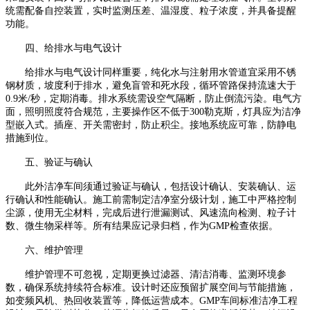
统需配备自控装置，实时监测压差、温湿度、粒子浓度，并具备提醒
功能。
四、给排水与电气设计
给排水与电气设计同样重要，纯化水与注射用水管道宜采用不锈
钢材质，坡度利于排水，避免盲管和死水段，循环管路保持流速大于
0.9
米
/
秒，定期消毒。排水系统需设空气隔断，防止倒流污染。电气方
面，照明照度符合规范，主要操作区不低于
300
勒克斯，灯具应为洁净
型嵌入式。插座、开关需密封，防止积尘。接地系统应可靠，防静电
措施到位。
五、验证与确认
此外洁净车间须通过验证与确认，包括设计确认、安装确认、运
行确认和性能确认。施工前需制定洁净室分级计划，施工中严格控制
尘源，使用无尘材料，完成后进行泄漏测试、风速流向检测、粒子计
数、微生物采样等。所有结果应记录归档，作为
GMP
检查依据。
六、维护管理
维护管理不可忽视，定期更换过滤器、清洁消毒、监测环境参
数，确保系统持续符合标准。设计时还应预留扩展空间与节能措施，
如变频风机、热回收装置等，降低运营成本。
GMP
车间标准洁净工程