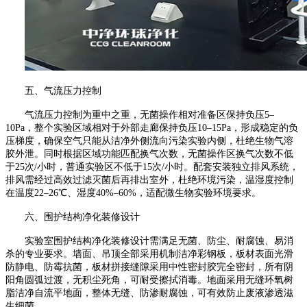
五、
气流压力控制
气流压力控制为重中之重，无菌操作相对准备区保持负压
5–
10Pa
，整个实验区域相对于外部走廊保持负压
10–15Pa
，形成稳定的负
压梯度，确保空气只能从洁净外侧流向污染实验内侧，杜绝生物气溶
胶外泄。同时根据区域功能匹配换气次数，无菌操作区换气次数不低
于
25
次
/
小时，普通实验区不低于
15
次
/
小时。配套安装独立排风系统，
排风需经过高效过滤灭菌后再排出室外，杜绝环境污染，温湿度控制
在温度
22–26℃
、湿度
40%–60%
，适配微生物实验环境要求。
六、
围护结构净化装修设计
实验室围护结构净化装修设计需满足无菌、防尘、耐腐蚀、易消
杀的专业要求。墙面、吊顶全部采用机制洁净彩钢板，板材表面光滑
防静电、防霉抗菌，板材拼接缝隙采用中性密封胶完全密封，所有阴
阳角圆弧过渡，无积尘死角，可耐受擦拭消毒。地面采用无缝环氧树
脂洁净自流平地面，整体无缝、防渗耐腐蚀，可有效防止废液渗透滋
生细菌。