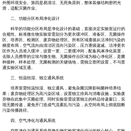
外围环境安全。第四是易清洁、无死角原则，整体装修结构密闭光
滑，适配灭菌作业。
二、
功能分区布局
净化设计
科学的功能分区布局是净化设计的基础，直接决定实验室运行的
合规性。标准微生物实验室需划分为更衣缓冲区、准备区、无菌操作
区、培养区、检测区、废弃物处理区。所有区域遵循从洁净到污染的
梯度布局，空气流向由清洁区流向污染区，压力逐级递减。洁净更衣
区作为人员准入缓冲，设置一更、二更缓冲间，配备风淋净化装置，
去除人员携带的尘埃与微生物。无菌操作台区域为核心净化区，是菌
种接种、样本处理、无菌检测的关键场地，需独立密闭设置，不与普
通实验区域互通。
三、
恒温恒湿、独立通风
系统
培养室需恒温恒湿、独立通风，避免杂菌沉降影响菌种培养结
果；废弃物处理区为高污染区域，设置独立排风与消毒设施，实验废
弃物在此集中灭菌处理。同时实验室需设置独立的样品传递窗口，实
现无菌传递，避免开门造成气流紊乱与污染，从空间布局上彻底阻断
污染传播路径。
四、
空气净化与通风系统
空气净化与通风系统是微生物实验室净化设计的核心核心
，
实验