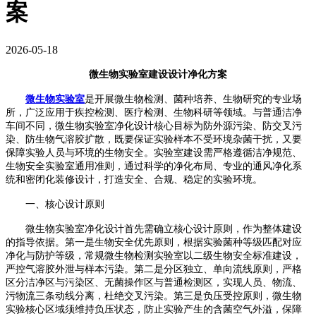
案
2026-05-18
微生物实验室建设设计净化方案
微生物实验室
是开展微生物检测、菌种培养、生物研究的专业场
所，广泛应用于疾控检测、医疗检测、生物科研等领域。与普通洁净
车间不同，微生物实验室净化设计核心目标为防外源污染、防交叉污
染、防生物气溶胶扩散，既要保证实验样本不受环境杂菌干扰，又要
保障实验人员与环境的生物安全。实验室建设需严格遵循洁净规范、
生物安全实验室通用准则，通过科学的净化布局、专业的通风净化系
统和密闭化装修设计，打造安全、合规、稳定的实验环境。
一、
核心设计原则
微生物实验室净化设计首先需确立核心设计原则，作为整体建设
的指导依据。第一是生物安全优先原则，根据实验菌种等级匹配对应
净化与防护等级，常规微生物检测实验室以二级生物安全标准建设，
严控气溶胶外泄与样本污染。第二是分区独立、单向流线原则，严格
区分洁净区与污染区、无菌操作区与普通检测区，实现人
员
、物流、
污物流三条动线分离，杜绝交叉污染。第三是负压受控原则，微生物
实验核心区域须维持负压状态，防止实验产生的含菌空气外溢，保障