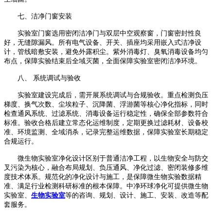
七、洁净门窗安装
实验室门窗选用密闭洁净门与双层中空观察窗，门窗密封性良
好，无缝隙漏风。所有电气设备、开关、插座均采用嵌入式洁净设
计，管线暗敷安装，避免外露积尘。紫外消毒灯、臭氧消毒设备均匀
布点，保障实验结束后全域灭菌，全面保障实验室密闭洁净环境。
八、
系统调试与
验收
实验室建设完成后，需开展系统调试与合规验收。重点检测负压
梯度、换气次数、尘埃粒子、沉降菌、浮游菌等核心净化指标，同时
检查通风系统、过滤系统、消毒设备运行稳定性，确保全部参数符合
标准。验收合格后建立常态化运维制度，定期更换过滤耗材、设备校
准、环境监测、全域消杀，记录完整运维数据，保障实验室长期稳定
合规运行。
微生物实验室净化设计区别于普通洁净工程，以生物安全与防交
叉污染为核心，融合布局规划、负压通风、净化过滤、密闭装修多维
度技术体系。规范化的净化设计与施工，是保障微生物实验数据精
准、满足行业检测科研标准的根本保障。
中净环球净化可提供
微生物
实验室
、
生物实验室
等的咨询、规划、设计、施工、安装、改造等配
套服务。