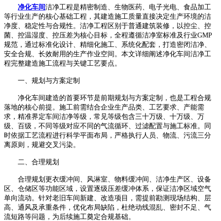
净化车间
洁净工程是精密制造、生物医药、电子光电、食品加工
等行业生产的核心基础工程，其建造施工质量直接决定生产环境的洁
净度、稳定性与合规性。洁净工程区别于普通建筑装修，以控尘、控
菌、控温湿度、控压差为核心目标，全程遵循洁净室标准及行业
GMP
规范，通过标准化设计、精细化施工、系统化配套，打造密闭洁净、
安全合规、长效耐用的生产作业空间。本文详细阐述净化车间洁净工
程完整建造施工流程与关键工艺要点。
一、
规划与方案定制
净化车间建造的首要环节是前期规划与方案定制，也是工程合规
落地的核心前提。施工前需结合企业生产品类、工艺要求、产能需
求，精准界定车间洁净等级，常见等级包含三十万级、十万级、万
级、百级，不同等级对应不同的气流循环、过滤配置与施工标准。同
时依据工艺流程进行科学平面布局，严格执行人员、物流、污流三分
离原则，规避交叉污染。
二、
合理规划
合理规划更衣缓冲间、风淋室、物料缓冲间、洁净生产区、设备
区、仓储区等功能区域，设置逐级压差缓冲体系，保证洁净区域空气
单向流动。针对老旧车间新建、改造项目，需提前勘测现场结构、层
高、通风及承重条件，优化布局缺陷，杜绝动线混乱、密封不足、气
流短路等问题，为后续施工奠定合规基础。