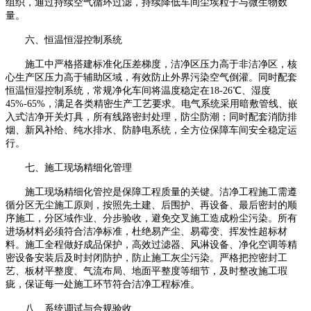
组织，通过持续空气循环过滤，持续降低车间尘埃粒子与微生物数
量。
六、
恒温恒湿控制系统
施工中严格搭建标准化压差梯度，洁净区压力高于非洁净区，核
心生产区压力高于辅助区域，有效防止外界污染空气倒灌。同时配套
恒温恒湿控制系统，常规净化车间将温度稳定在
18-26
℃、湿度
45%-65%
，满足各类精密生产工艺要求。电气系统采用暗敷管线、嵌
入式洁净开关灯具，所有线路密封处理，防尘防潮；同时配套消防排
烟、新风补给、纯水排水、防静电系统，全方位保障车间安全稳定运
行。
七、施工现场精细化管理
施工现场精细化管控是保障工程质量的关键。洁净工程施工需遵
循分区无尘施工原则，按照先土建、后围护、再设备、最后密封的顺
序施工，分区域作业、分步验收，避免交叉施工造成粉尘污染。所有
进场材料必须符合洁净标准，杜绝易产尘、易霉变、挥发性超标材
料。施工全程做好成品保护，高效过滤器、风淋设备、净化空调等精
密设备安装后及时封闭防护，防止施工灰尘污染。严格把控密封工
艺、板材平整度、气流布局、地面平整度等细节，及时整改施工瑕
疵，保证每一处施工环节符合洁净工程标准。
八、
系统调试与合规验收