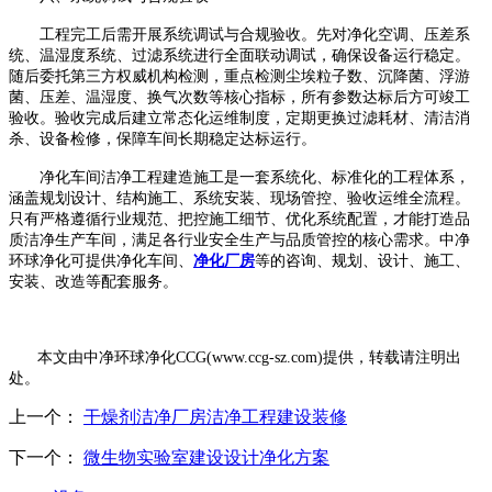
工程完工后需开展系统调试与合规验收。先对净化空调、压差系
统、温湿度系统、过滤系统进行全面联动调试，确保设备运行稳定。
随后委托第三方权威机构检测，重点检测尘埃粒子数、沉降菌、浮游
菌、压差、温湿度、换气次数等核心指标，所有参数达标后方可竣工
验收。验收完成后建立常态化运维制度，定期更换过滤耗材、清洁消
杀、设备检修，保障车间长期稳定达标运行。
净化车间洁净工程建造施工是一套系统化、标准化的工程体系，
涵盖规划设计、结构施工、系统安装、现场管控、验收运维全流程。
只有严格遵循行业规范、把控施工细节、优化系统配置，才能打造品
质洁净生产车间，满足各行业安全生产与品质管控的核心需求。中净
环球净化可提供净化车间、
净化厂房
等的咨询、规划、设计、施工、
安装、改造等配套服务。
本文由中净环球净化
CCG(www.ccg-sz.com)提供，转载请注明出
处。
上一个：
干燥剂洁净厂房洁净工程建设装修
下一个：
微生物实验室建设设计净化方案