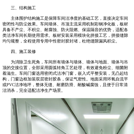
三、
结构施工
主体围护结构施工是保障车间洁净度的基础工艺，直接决定车间
密闭性与防尘效果。车间墙体、吊顶主流采用机制彩钢净化板，板材
具备不产尘、不积尘、耐腐蚀、防火阻燃、保温隔音的优势，适配各
类洁净车间长期使用需求。板材安装采用模块化拼接工艺，拼接缝隙
均匀规整，全程使用专用中性密封胶封堵，杜绝缝隙漏风积尘。
四、施工装修
为消除卫生死角，车间所有墙体与墙体、墙体与地面、墙体与吊
顶的交接位置，全部采用圆弧转角工艺处理，有效避免粉尘、细菌附
着滋生。车间门窗选用密闭式洁净门窗，嵌入式平整安装，无凸起结
构，门窗边框加装双层密封胶条，保证气密性。地面采用环氧自流平
或
PVC
洁净地坪，整体无缝、耐磨防滑、耐酸碱腐蚀，且便于日常清
洁消杀，完全适配洁净生产场景。