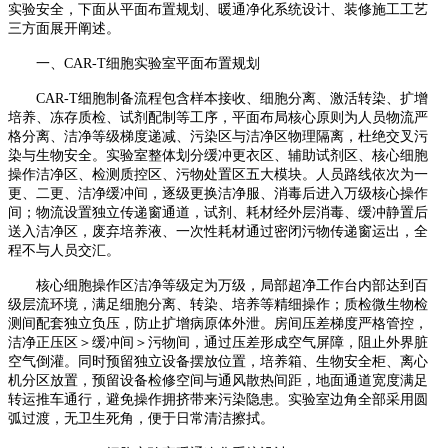
实验安全，下面从平面布置规划、暖通净化系统设计、装修施工工艺
三方面展开阐述。
一、
CAR-T
细胞实验室平面布置规划
CAR-T
细胞制备流程包含
样本接收、细胞分离、
激活转染
、扩增
培养、冻存质检、试剂配制等工序
，平面布局核心原则为人员物流严
格分离、洁净等级梯度递减、污染区与洁净区物理隔离，杜绝交叉污
染与生物安全。实验室整体划分缓冲更衣区、辅助试剂区、核心细胞
操作洁净区、检测质控区、污物处置区五大模块。人员路线依次为一
更、二更、洁净缓冲间，逐级更换洁净服、消毒后进入万级核心操作
间；物流设置独立传递窗通道，试剂、耗材经外层消毒、缓冲静置后
送入洁净区，废弃培养液、一次性耗材通过密闭污物传递窗运出，全
程不与人员交汇。
核心细胞操作区洁净等级定为万级，局部超净工作台内部达到百
级层流环境，满足细胞分离、转染、培养等精细操作；质检微生物检
测间配套独立负压，防止扩增病原体外泄。房间压差梯度严格管控，
洁净正压区＞缓冲间＞污物间，通过压差形成空气屏障，阻止外界脏
空气倒灌。同时预留独立设备摆放位置，培养箱、生物安全柜、离心
机分区放置，预留设备检修空间与通风散热间距，地面通道宽度满足
转运推车通行，避免操作拥挤带来污染隐患。实验室边角全部采用圆
弧过渡，无卫生死角，便于日常清洁擦拭。