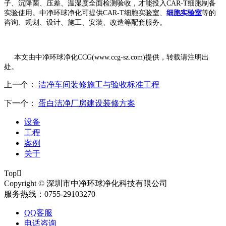
子、沉降菌、压差、温湿度全面检测验收，才能投入
CAR-T
细胞制备
实验使用。
中净环球净化可提供
CAR-T
细胞实验室
、
细胞实验室
等的
咨询、规划、设计、施工、安装、改造等配套服务。
本文由中净环球净化
CCG(www.ccg-sz.com)提供，转载请注明出
处。
上一个：
洁净车间装修施工与验收标准工程
下一个：
蛋白洁净厂房建设装修方案
设备
工程
案例
关于
Top

Copyright © 深圳市中净环球净化科技有限公司
服务热线：0755-29103270
QQ客服
电话咨询