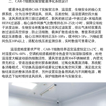
二、
CAR-T
细胞实验室暖通净化系统设计
暖通净化是维持
CAR-T
实验室洁净、温湿度、生物安全的核心支
撑系统，分为洁净空调送风、排风、压差控制、温湿度调控四大板
块。送风系统采用三级过滤模式，新风初效过滤
+
中效过滤
+
末端高效
HEPA
过滤器，核心操作间换气次数维持在
20
–
25
次
/
小时，保障尘埃粒
子浓度达标。生物安全柜配备独立排风过滤装置，排出气体经双重高
效过滤后高空排放，防止活细胞、载体扩散造成生物。整套系统设置
稳定压差数值，核心洁净区维持正压
8
–
10Pa
，缓冲间
3
–
5Pa
，污物处置
间负压
10Pa
以上，搭配在线压差监测仪表，实时数值可查看记录。
温湿度精度要求严苛，
CAR-T
细胞培养适宜温度恒定
22
±
2
℃，相
对湿度
45%
–
60%
，空调机组搭载精密冷热盘管与加湿除湿模块，杜绝
温湿度大幅波动损伤细胞活性。通风管道选用
304
不锈钢材质，内壁光
滑无积尘，管道连接处密封胶条耐酒精、过氧化氢熏蒸消毒。系统配
备消毒模式，可切换高温循环或雾化过氧化氢空间灭菌，满足批次实
验结束后的整体消杀需求。另外设置应急备用风机与不间断电源，断
电状态下短时维持送风排风，保护细胞样本与实验安全。