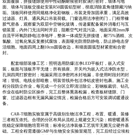
双面覆膜，拼接缝隙使用中性硅酮耐候密封胶满打密封，墙体与地
面、墙体与顶板交接处安装
R50
圆弧铝型材，彻底消除直角缝隙藏污纳
垢。顶板同样使用同规格净化彩钢板，吊装龙骨加固承重，满足高效
过滤器、灯具、通风风口吊装荷载。门窗选用洁净密闭门，门框带橡
胶气密条，观察窗为双层中空钢化玻璃，传递窗配备紫外消毒灯与互
锁装置，内外门无法同时开启，阻断空气对流污染。地面采用
2mm
厚
自流平环氧防静电洁净地坪，整体一体成型无拼接缝，耐
75%
酒精、次
氯酸、过氧化氢反复擦拭腐蚀，表面哑光防滑防静电，防止静电击穿
活细胞。地面四周上翻
10cm
圆弧收边，和墙面圆弧型材紧密粘合密
封。
配套细部装修工艺：照明选用防爆洁净
LED
平板灯，嵌入式安
装，板面与顶板齐平无缝；所有插座、开关均为嵌入式洁净防水型，
孔洞四周打胶密封；地漏采用洁净密闭水封地漏，非使用时段封闭封
堵；管线、电线全部暗敷，明装管线外包洁净铝皮密封包裹。施工全
程分段防尘作业，每完成一个分区立即清洁除尘，彩钢板裁切、钻孔
作业在临时防尘区操作，完工后整体熏蒸检漏，检查板材缝隙、门
窗、过滤器边框有无漏风漏尘情况，检漏合格后方可安装调试暖通设
备。
CAR-T
细胞实验室属于高级别生物洁净工程，布置、暖通、装修
三者相互依托。合理的分区布局从流程上规避交叉污染；精密暖通系
统稳定保障细胞培育环境；标准化洁净装修工艺筑牢无菌无尘硬件基
础。工程全程需遵循
GMP
与生物安全实验室规范，完工后经过尘埃粒