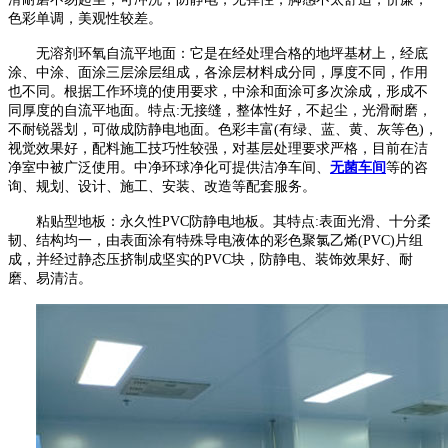
色彩单调，美观性较差。
无溶剂环氧自流平地面：它是在经处理合格的地坪基材上，经底
涂、中涂、面涂三层涂层组成，各涂层材料成分同，厚度不同，作用
也不同。根据工作环境的使用要求，中涂和面涂可多次涂成，形成不
同厚度的自流平地面。特点
:
无接缝，整体性好，不起尘，光滑耐磨，
不耐锐器划，可做成防静电地面。色彩丰富
(
有绿、蓝、黄、灰等色
)
，
视觉效果好，配料施工技巧性较强，对基层处理要求严格，目前在洁
净室中被广泛使用。
中净环球净化可提供洁净车间、
无菌车间
等的咨
询、规划、设计、施工、安装、改造等配套服务。
粘贴型地板：永久性
PVC
防静电地板。其特点
:
表面光滑、十分柔
韧、结构均一，由表面涂有特殊导电液体的彩色聚氯乙烯
(PVC)
片组
成，并经过静态压挤制成坚实的
PVC
块，防静电、装饰效果好、耐
磨、易清洁。