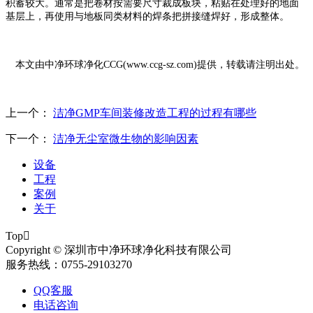
积蓄较大。通常是把卷材按需要尺寸裁成板块，粘贴在处理好的地面
基层上，再使用与地板同类材料的焊条把拼接缝焊好，形成整体。
本文由中净环球净化
CCG(
www.ccg-sz.com
)
提供，转载请注明出处。
上一个：
洁净GMP车间装修改造工程的过程有哪些
下一个：
洁净无尘室微生物的影响因素
设备
工程
案例
关于
Top

Copyright © 深圳市中净环球净化科技有限公司
服务热线：0755-29103270
QQ客服
电话咨询