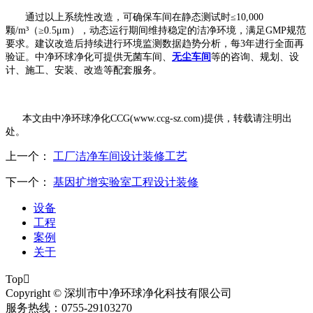
通过以上系统性改造，可确保车间在静态测试时
≤
10,000
颗
/m
³（≥
0.5
μ
m
），动态运行期间维持稳定的洁净环境，满足
GMP
规范
要求。建议改造后持续进行环境监测数据趋势分析，每
3
年进行全面再
验证。
中净环球净化可提供无菌车间、
无尘车间
等的咨询、规划、设
计、施工、安装、改造等配套服务。
本文由中净环球净化
CCG(www.ccg-sz.com)提供，转载请注明出
处。
上一个：
工厂洁净车间设计装修工艺
下一个：
基因扩增实验室工程设计装修
设备
工程
案例
关于
Top

Copyright © 深圳市中净环球净化科技有限公司
服务热线：0755-29103270