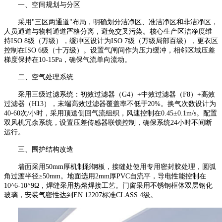
一、空间规划与分区
采用
"
三区两通道
"
布局，明确划分洁净区、准洁净区和非洁净区，
人员通道与物料通道严格分离，避免交叉污染。核心生产区洁净度维
持
ISO 8
级（万级），缓冲区设计为
ISO 7
级（万级局部百级），更衣区
控制在
ISO 6
级（十万级）。设置气闸间作为压力缓冲，相邻区域压差
梯度保持在
10-15Pa
，确保气流单向流动。
二、空气处理系统
采用三级过滤系统：初效过滤器（
G4
）
+
中效过滤器（
F8
）
+
高效
过滤器（
H13
），末端高效过滤器覆盖率不低于
20%
。换气次数设计为
40-60
次
/
小时，采用顶送侧回气流组织，风速控制在
0.45
±
0.1m/s
。配置
双风机冗余系统，设置压差传感器联锁控制，确保系统
24
小时不间断
运行。
三、围护结构改造
墙面采用
50mm
厚机制彩钢板，接缝处使用专用密封胶处理，圆弧
角过渡半径≥
50mm
。地面选用
2mm
厚
PVC
自流平，导电性能控制在
10^6-10^9
Ω，焊缝采用热熔焊接工艺。门窗采用不锈钢框体双层钢化
玻璃，安装气密性达到
EN 12207
标准
CLASS 4
级。