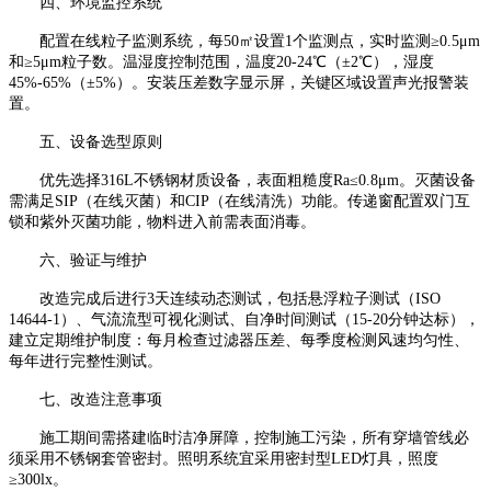
四、环境监控系统
配置在线粒子监测系统，每
50
㎡设置
1
个监测点，实时监测≥
0.5
μ
m
和≥
5
μ
m
粒子数。温湿度控制范围，温度
20-24
℃（±
2
℃），湿度
45%-65%
（±
5%
）。安装压差数字显示屏，关键区域设置声光报警装
置。
五、设备选型原则
优先选择
316L
不锈钢材质设备，表面粗糙度
Ra
≤
0.8
μ
m
。灭菌设备
需满足
SIP
（在线灭菌）和
CIP
（在线清洗）功能。传递窗配置双门互
锁和紫外灭菌功能，物料进入前需表面消毒。
六、验证与维护
改造完成后进行
3
天连续动态测试，包括悬浮粒子测试（
ISO
14644-1
）、气流流型可视化测试、自净时间测试（
15-20
分钟达标），
建立定期维护制度：每月检查过滤器压差、每季度检测风速均匀性、
每年进行完整性测试。
七、改造注意事项
施工期间需搭建临时洁净屏障，控制施工污染，所有穿墙管线必
须采用不锈钢套管密封。照明系统宜采用密封型
LED
灯具，照度
≥
300lx
。