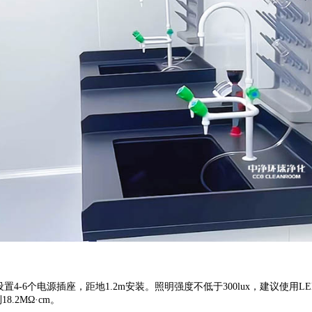
设置
4-6
个电源插座，距地
1.2m
安装。照明强度不低于
300lux
，建议使用
LE
到
18.2M
Ω·
cm
。