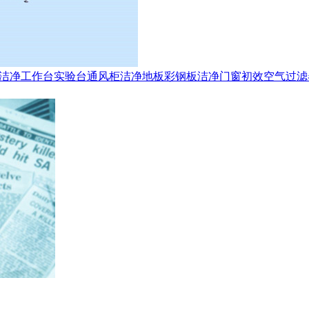
洁净工作台
实验台
通风柜
洁净地板
彩钢板
洁净门窗
初效空气过滤