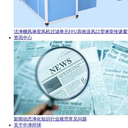
洁净棚
风淋室
风机过滤单元FFU
高效送风口
货淋室
传递窗
资讯中心
新闻动态
净化知识
行业规范
常见问题
关于中净环球