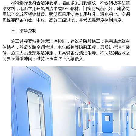
材料选择要符合洁净要求，
墙面多采用彩钢板、不锈钢板等易清
洁材料，地面常用环氧自流平或
PVC
卷材。门窗需气密性好，建议使
用铝合金或不锈钢材质。照明应采用
洁净专用灯具，避免积尘。空调
系统要配备初效、中效、高效三级过滤，并考虑温湿度控制精度。
三、洁净控制
施工过程要特别注意洁净控制，建议分阶段施工：先完成建筑主
体结构，然后安装空调管道、电气线路等隐蔽工程，最后进行洁净装
修。施工人员要穿戴洁净服，工具设备要清洁消毒。不同洁净区域之
间要设置缓冲间，维持正压差防止污染侵入。