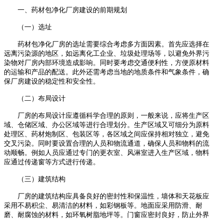
一
、药材包净化厂房建设的前期规划
（一）选址
药材包净化厂房的选址需要综合考虑多方面因素。首先应选择在
远离污染源的地区，如远离化工企业、垃圾处理场等，以避免外界污
染物对厂房内部环境造成影响。同时要考虑交通便利性，方便原材料
的运输和产品的配送。此外还需考虑当地的地质条件和气象条件，确
保厂房建设的稳定性和安全性。
（二）布局设计
厂房的布局设计应遵循科学合理的原则
，
一般来说，应将生产区
域、仓储区域、办公区域等进行合理划分。生产区域又可细分为原料
处理区、药材炮制区、包装区等，各区域之间应保持相对独立，避免
交叉污染。同时要设置合理的人
员
和物流通道，确保人员和物料的流
动顺畅。例如人员应通过专门的更衣室、风淋室进入生产区域，物料
应通过传递窗等方式进行传递。
（三）建筑结构
厂房的建筑结构应具备良好的密封性和保温性
，
墙体和天花板应
采用不易积尘、易清洁的材料，如彩钢板等。地面应采用防滑、耐
磨、耐腐蚀的材料，如环氧树脂地坪等。门窗应密封良好，防止外界