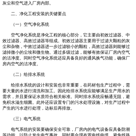
灰尘和空气进入厂房内部。
二
、净化工程安装的关键要点
（一）空气净化系统
空气净化系统是净化工程的核心部分
，
它主要由初效过滤器、中
效过滤器、高效过滤器等组成。初效过滤器主要用于过滤大颗粒的灰
尘和杂物，中效过滤器进一步过滤较小的颗粒，高效过滤器则能够过
滤掉微小的尘埃和微生物。通过多级过滤，能够有效保证厂房内空气
的洁净度。同时空气净化系统还应具备良好的通风换气功能，确保厂
房内空气的
洁净
度。
（二）给排水系统
给排水系统的设计和安装也非常重要
，
在药材包生产过程中，需
要大量的水进行清洗和加工。因此给排水系统应能够满足生产用水的
需求，并且要保证水质符合相关标准。同时排水系统应畅通无阻，避
免积水滋生细菌。此外还应设置专门的污水处理设施，对生产过程中
产生的污水进行处理，达标后再排放。
（三）电气系统
电气系统的安装要确保安全可靠
，
厂房内的电气设备应具备防潮
等功能，以防止发生电气事故。同时要合理布置电线电缆，避免线路