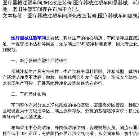
医疗器械注塑车间净化改造装修 医疗器械注塑车间是器械、
地，老旧注塑车间存在布局不合理...
文本标签：医疗器械注塑车间净化改造装修,医疗器械车间建筑
医疗器械注塑车间
是器械、耗材生产的核心场所，车间洁净度直接
足、环境管控不达标等问题，无法满足
GMP
洁净标准要求。因此专业化
施规范。
一、医疗器械注塑生产特殊性
器械注塑生产具有特殊性，生产过程中原料熔融、注塑成型、裁切
产环境洁净度不达标，微粒、细菌残留会引发产品污染，造成安全隐患
以实现生产可控，开展系统性净化改造装修势在必行。
二、车间整体布局
车间整体布局分区是净化改造的核心基础，需遵循分区管控、梯度
区域设置为十万级洁净区，满足原料存放、分拣的基础洁净需求；核心
障终端产品无菌状态。
布局采用中心高洁净、外围低洁净结构，合理规划人员、物流双通
持不低于
10Pa
正压，有效阻挡外界污浊空气倒灌，从空间布局上筑牢洁