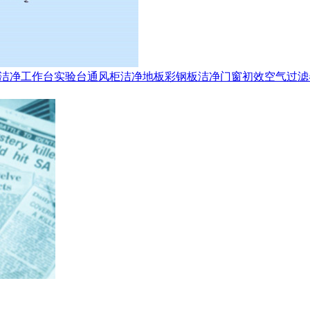
洁净工作台
实验台
通风柜
洁净地板
彩钢板
洁净门窗
初效空气过滤