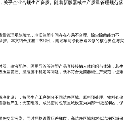
，关乎企业合规生产资质。随着新版器械生产质量管理规范落
质量管理规范落地，老旧注塑车间存在布局不合理、除尘除菌能力不
举措。本文结合注塑工艺特性，阐述车间净化改造装修的核心要点与实
射器、输液配件、医用导管等注塑产品直接接触人体组织与体液，若生
级压差管控、温湿度不稳定等问题，既不符合无菌器械生产规范，也难
级净化设计，按照生产工序划分不同洁净区域。原料预处理、物料仓储
程微粒产生；无菌组装、成品密封包装区域设置为局部千级洁净区，保
避免交叉污染。同时严格设置压差梯度，高洁净区域相对低洁净区域保