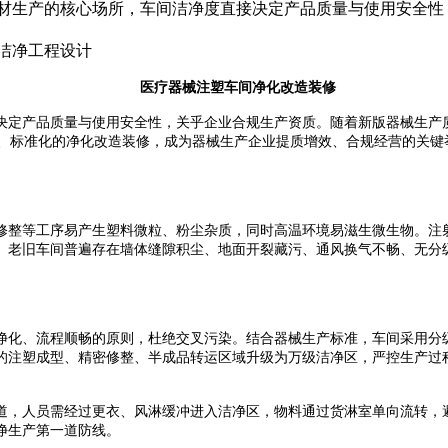
耗材生产的核心场所，车间洁净度直接决定产品质量与使用安全性
洁净工程设计
医疗器械注塑车间净化改造装修
决定产品质量与使用安全性，关乎企业合规生产资质。随着新版器械生产
、标准化的净化改造装修，成为器械生产企业提质增效、合规经营的关键
修整等工序易产生塑料微粒、粉尘杂质，同时高温环境易滋生微生物。注
。老旧车间普遍存在墙体缝隙积尘、地面开裂藏污、通风换气不畅、无分
净化、流程顺畅的原则，杜绝交叉污染。结合器械生产标准，车间采用分
的注塑成型、精密修整、半成品转运区域升级为万级洁净区，严控生产过
道，人员需经过更衣、风淋缓冲进入洁净区，物料通过货淋室单向流转，
净生产第一道防线。