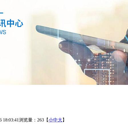
18:03:41
浏览量：263
【
小
中
大
】