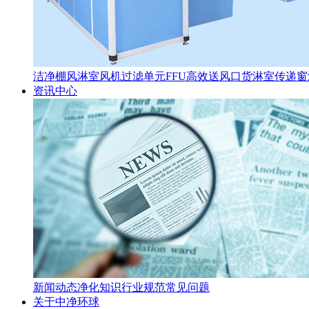
洁净棚
风淋室
风机过滤单元FFU
高效送风口
货淋室
传递窗
资讯中心
新闻动态
净化知识
行业规范
常见问题
关于中净环球