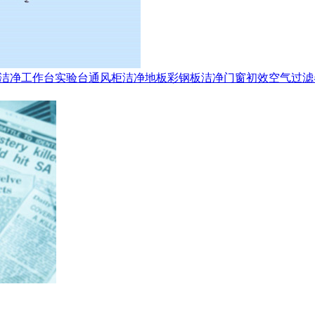
洁净工作台
实验台
通风柜
洁净地板
彩钢板
洁净门窗
初效空气过滤