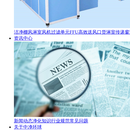
洁净棚
风淋室
风机过滤单元FFU
高效送风口
货淋室
传递窗
资讯中心
新闻动态
净化知识
行业规范
常见问题
关于中净环球