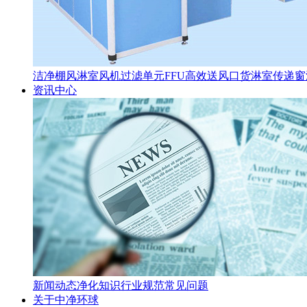
洁净棚
风淋室
风机过滤单元FFU
高效送风口
货淋室
传递窗
资讯中心
新闻动态
净化知识
行业规范
常见问题
关于中净环球