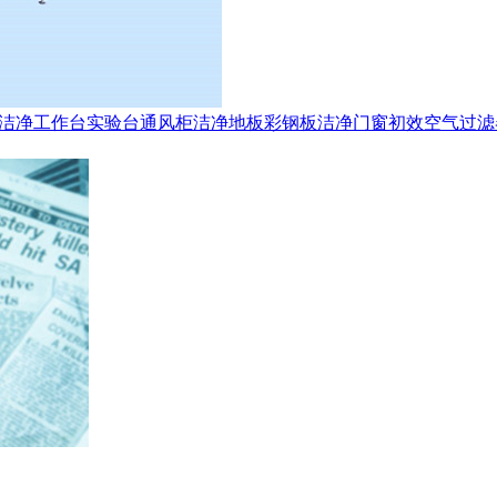
洁净工作台
实验台
通风柜
洁净地板
彩钢板
洁净门窗
初效空气过滤