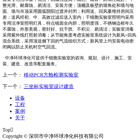
整光滑、耐腐蚀、易清洁、安装方便；顶棚及板壁的墙角处和墙与地
面、墙与吊顶采用圆弧阴阳过渡并封闭；利用送、回风量维持房间压
差；送风经初、中、高效过滤后送入室内；干细胞实验室照明均采用
专用洁净室照明灯具，特点镜面全内胆，照明度强，不锈钢边框年久
不腐蚀，外形美观，密封好、抗干扰、不积尘、易清洁；实验室消毒
采用紫外线灯照射消毒；从节能角度考虑实验室系统设计为新风
+
回风
混合系统，采用顶送侧下回的气流组织方式；新风管上均安装电动密
闭阀以防止关机时空气回流。
中净环球净化可提供干细胞实验室的咨询、规划、设计、施工、安
装、建造、改造等配套服务。
上一个：
移动PCR方舱检测实验室
下一个：
三坐标实验室设计建造
设备
工程
案例
关于
Top

Copyright © 深圳市中净环球净化科技有限公司