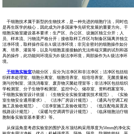
干细胞技术属于新型的生物技术，是一种先进的细胞疗法，同时也
是再生医学的核心，因此成为许多国家争先研究发展的重要方向。干
细胞实验室建设基本要求：生产区、办公区、设施区独立分开；人
员、样本流、污物流严格分开；接收取样工作区与制备区隔离并独立
洁净环境，取样操作应在
A
级洁净环境；非完全密封的细胞操作如分
离、培养、灌装等，以及与细胞直接接触的无法终端灭菌的试剂和器
具的操作，此功能间环境应为
B
级洁净环境，局部操作为
A
级洁净环
境。
干细胞实验室
功能分区，应分为洁净区和非洁净区；洁净区包括组
织样本处理室、细胞分离室、细胞培养室、组培培养室、无菌质量检
测与控制室、清洗消毒室、废弃物灭菌处理室等；非洁净区包括组织
学检测室、分子生物学检测室、监控中心、储存室、资料档案室等。
干细胞实验室设计依据：《生物安全实验室建筑技术规范》、《实验
室生物安全通用要求》、《洁净厂房设计规范》、《通风与空调工程
施工及验收规范》、《洁净室施工及验收规范》、《低压配电装置及
线路设计规范》、《采暖与空调调节设计规范》、《临床细胞治疗细
胞制备实验室基本要求》等。
从保温角度考虑实验室的围护及吊顶结构采用厚度为
50mm
的净化实
验室专用洁净板，优点：机械强度高，隔热、隔音、防潮性能好、平