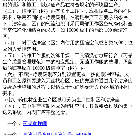
房的设计和施工，以保证产品在符合规定的环境里生产。
（三）、洁净室（区）内有多个工序时，应根据各工序的不同
要求，采用不同的洁净度级别。在满足生产工艺要求的条件
下，洁净室（区）的气流组织可采用局部工作区空气净化和全
室空气净化相结合的形式，如 10000 级下的局部 100 级洁净
区。
（四）、对于洁净室（区）内使用的压缩空气或各类气体，也
应列入受控范围。
（五）、洁净工作服的洗涤干燥、工具清洗存放应符合《药品
生产质量管理规范》中的相应规定。无菌工作服的整理、灭菌
后的贮存应在 10000 级洁净室（区） 内。
（六)、不同洁净度级别应分别设置更衣、换鞋缓冲区域。人
员和工艺原料要进入无菌核心区，应优先选择通过几个洁净度
等级逐步增加的过程，以适应于他们所要进入 的区域的不同
要求。
（七)、药包材企业生产区域可分为生产控制区和洁净室
（区），其中生产控制区应为密闭空间，具备粗效过滤的集中
送风系统，内表面应平整光滑。
上一个：
药品取样间
下一个：
血液制品车间,血液制品GMP车间